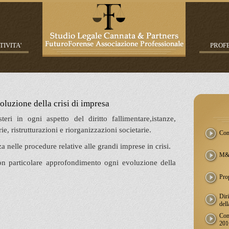
TIVITA'
PROFE
soluzione della crisi di impresa
teri in ogni aspetto del diritto fallimentare,istanze,
e, ristrutturazioni e riorganizzazioni societarie.
Cont
 nelle procedure relative alle grandi imprese in crisi.
M&A
con particolare approfondimento ogni evoluzione della
Prop
Diri
dell
Com
201